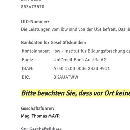
863473670
UID-Nummer:
Die Leistungen vom ibw sind von der USt befreit. Das 
Bankdaten für Geschäftskunden:
Kontoinhaber:
ibw - Institut für Bildungsforschung d
Bank:
UniCredit Bank Austria AG
IBAN:
AT60 1200 0006 2333 9911
BIC:
BKAUATWW
Bitte beachten Sie, dass vor Ort kei
Geschäftsführer:
Mag. Thomas MAYR
Stv. Geschäftsführer: