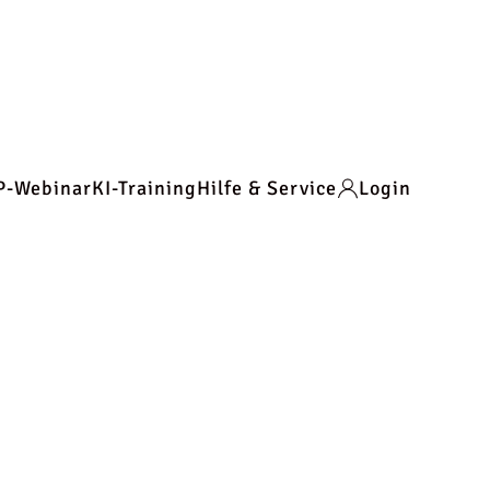
P-Webinar
KI-Training
Hilfe & Service
Login