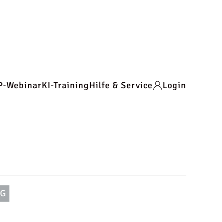
P-Webinar
KI-Training
Hilfe & Service
Login
NG