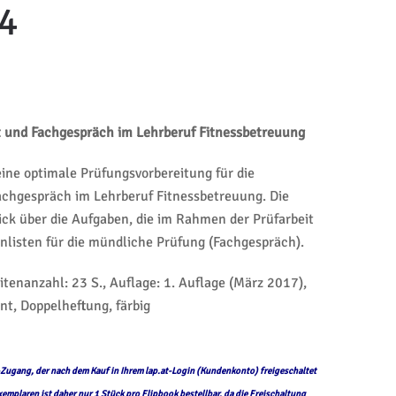
34
t und Fachgespräch im Lehrberuf Fitnessbetreuung
eine optimale Prüfungsvorbereitung für die
achgespräch im Lehrberuf Fitnessbetreuung. Die
ick über die Aufgaben, die im Rahmen der Prüfarbeit
listen für die mündliche Prüfung (Fachgespräch).
enanzahl: 23 S., Auflage: 1. Auflage (März 2017),
int, Doppelheftung, färbig
e-Zugang, der nach dem Kauf in Ihrem lap.at-Login (Kundenkonto) freigeschaltet
xemplaren ist daher nur 1 Stück pro Flipbook bestellbar, da die Freischaltung