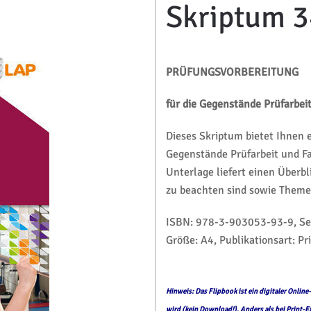
Skriptum 
PRÜFUNGSVORBEREITUNG
für die Gegenstände Prüfarbei
Dieses Skriptum bietet Ihnen 
Gegenstände Prüfarbeit und F
Unterlage liefert einen Überbl
zu beachten sind sowie Themen
ISBN: 978-3-903053-93-9, Seit
Größe: A4, Publikationsart: Pr
Hinweis: Das Flipbook ist ein digitaler Onlin
wird (kein Download!). Anders als bei Print-E