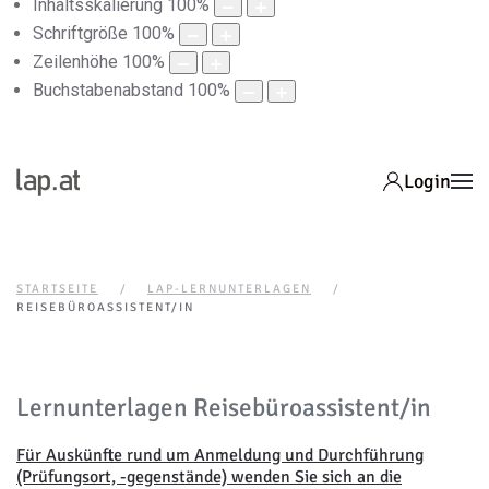
Inhaltsskalierung
100
%
Schriftgröße
100
%
Zeilenhöhe
100
%
Buchstabenabstand
100
%
Login
STARTSEITE
LAP-LERNUNTERLAGEN
REISEBÜROASSISTENT/IN
Lernunterlagen Reisebüroassistent/in
Für Auskünfte rund um Anmeldung und Durchführung
(Prüfungsort, -gegenstände) wenden Sie sich an die